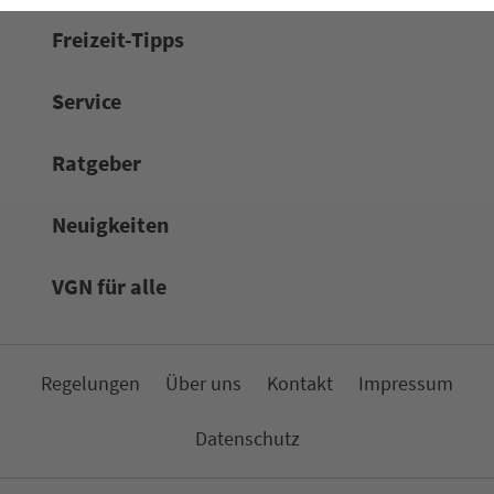
Frei­zeit-Tipps
Service
Rat­ge­ber
Neuigkeiten
VGN für alle
Re­ge­lungen
Über uns
Kon­takt
Impressum
Da­ten­schutz