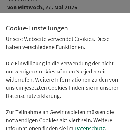
von Mitt­woch, 27. Mai 2026
bis vsl. Frei­tag, 14. Au­gust 2026
Cookie-Einstellungen
die Hal­te­stel­le
Unsere Webseite verwendet Cookies. Diese
Fürth, Hardhöhe
haben verschiedene Funktionen.
nicht
bedienen.
Die Einwilligung in die Verwendung der nicht
notwenigen Cookies können Sie jederzeit
widerrufen. Weitere Informationen zu den von
Ver­kehrs­ver­bund Groß­raum
uns eingesetzten Cookies finden Sie in unserer
Nürn­berg
Datenschutzerklärung.
22.000 Qua­drat­ki­lo­me­ter. 130 Ver­kehrs­un­
Zur Teilnahme an Gewinnspielen müssen die
ter­neh­men. 1.100 Linien. Eine Fahr­kar­te.
notwendigen Cookies aktiviert sein. Weitere
Informationen finden sie im
Datenschutz
.