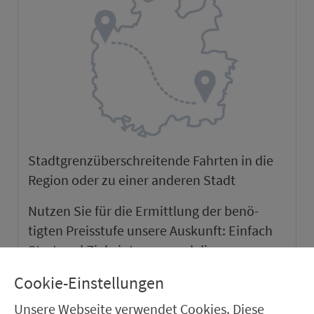
Stadtgrenzüber­schrei­tende Fahrten in die
Region oder zu einer anderen Stadt
Nutzen Sie für die Er­mitt­lung der be­nö­
tigten Preis­stufe unsere Auskunft: Ein­fach
Start und Ziel ein­tra­gen und die
gewünschte Ver­bin­dung wählen. Es werden
Cookie-Einstellungen
Ihnen die be­nö­tigte Preis­stufe sowie alle
Unsere Webseite verwendet Cookies. Diese
verfügbaren Tickets & Preise angezeigt.