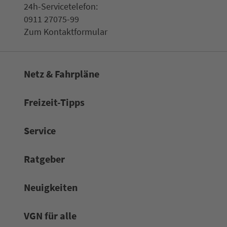
24h-Ser­vice­te­le­fon:
0911 27075-99
Zum Kon­taktformular
Netz & Fahrpläne
Frei­zeit-Tipps
Service
Rat­ge­ber
Neuigkeiten
VGN für alle