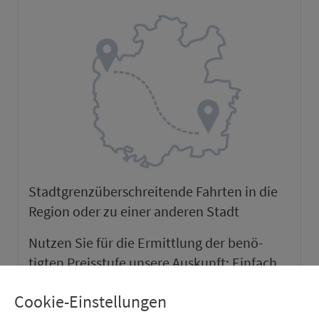
Stadtgrenzüber­schrei­tende Fahrten in die
Region oder zu einer anderen Stadt
Nutzen Sie für die Er­mitt­lung der be­nö­
tigten Preis­stufe unsere Auskunft: Ein­fach
Start und Ziel ein­tra­gen und die
Cookie-Einstellungen
gewünschte Ver­bin­dung wählen. Es werden