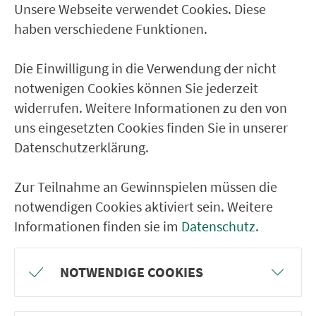
Ihnen die be­nö­tigte Preis­stufe sowie alle
Unsere Webseite verwendet Cookies. Diese
verfügbaren Tickets & Preise angezeigt.
haben verschiedene Funktionen.
zur Fahrplanauskunft
Die Einwilligung in die Verwendung der nicht
notwenigen Cookies können Sie jederzeit
widerrufen. Weitere Informationen zu den von
uns eingesetzten Cookies finden Sie in unserer
Datenschutzerklärung.
Ticketkauf
Zur Teilnahme an Gewinnspielen müssen die
Liniennetz
notwendigen Cookies aktiviert sein. Weitere
Informationen finden sie im
Datenschutz
.
Linien
NOTWENDIGE COOKIES
Park & Ride