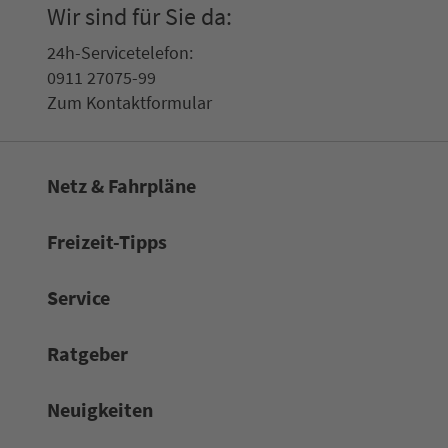
Wir sind für Sie da:
24h-Ser­vice­te­le­fon:
0911 27075-99
Zum Kon­taktformular
Netz & Fahrpläne
Frei­zeit-Tipps
Service
Rat­ge­ber
Neuigkeiten