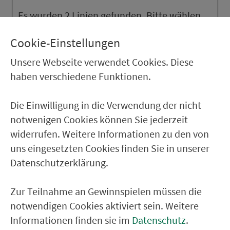
Es wurden 2 Linien gefunden. Bitte wählen
Sie aus.
Cookie-Einstellungen
303
Unsere Webseite verwendet Cookies. Diese
haben verschiedene Funktionen.
303 (VGN 8303)
Die Einwilligung in die Verwendung der nicht
notwenigen Cookies können Sie jederzeit
widerrufen. Weitere Informationen zu den von
Ver­kehrs­ver­bund Groß­raum
uns eingesetzten Cookies finden Sie in unserer
Nürn­berg
Datenschutzerklärung.
22.000 Qua­drat­ki­lo­me­ter. 130 Ver­kehrs­un­
ter­neh­men. 1.100 Linien. Eine Fahr­kar­te.
Zur Teilnahme an Gewinnspielen müssen die
notwendigen Cookies aktiviert sein. Weitere
Informationen finden sie im
Datenschutz
.
Ver­bin­dungen