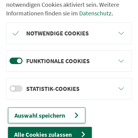
herunterladen
notwendigen Cookies aktiviert sein. Weitere
Informationen finden sie im
Datenschutz
.
Bedienungszeitraum
NOTWENDIGE COOKIES
Preise
FUNKTIONALE COOKIES
Be­stel­lung
STATISTIK-COOKIES
Weitere In­for­ma­ti­onen
Auswahl speichern
Ver­kehrs­ver­bund Groß­raum
Nürn­berg
Alle Cookies zulassen