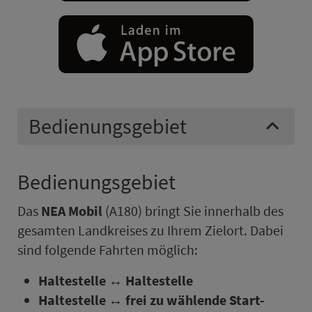
Be­die­nungs­ge­biet
Be­die­nungs­ge­biet
Das
NEA Mobil
(A180) bringt Sie in­ner­halb des
ge­samten Land­kreises zu Ihrem Ziel­ort. Dabei
sind folgende Fahrten möglich:
Hal­te­stel­le ↔ Hal­te­stel­le
Hal­te­stel­le ↔ frei zu wählende Start-