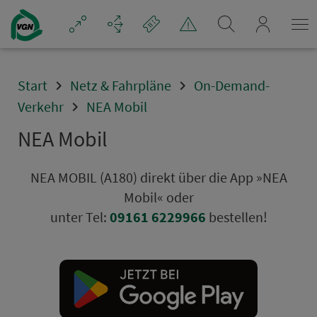
Navigation überspringen
mein_VGN
Start
Netz & Fahrpläne
On-Demand-
Verkehr
NEA Mobil
NEA Mobil
NEA MOBIL (A180) direkt über die App »NEA
Mobil« oder
unter Tel:
09161 6229966
bestellen!