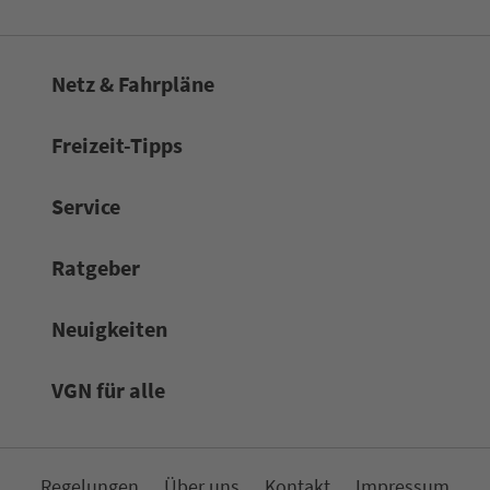
Netz & Fahrpläne
Frei­zeit-Tipps
Service
Rat­ge­ber
Neuigkeiten
VGN für alle
Re­ge­lungen
Über uns
Kon­takt
Impressum