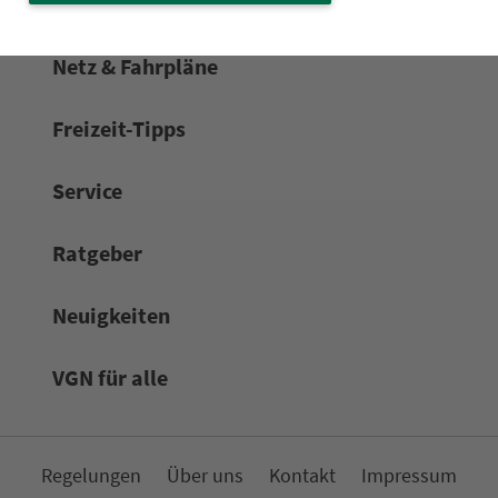
Netz & Fahrpläne
Frei­zeit-Tipps
Service
Rat­ge­ber
Neuigkeiten
VGN für alle
Re­ge­lungen
Über uns
Kon­takt
Impressum