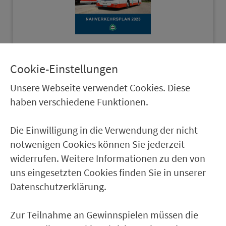
Cookie-Einstellungen
Nah­ver­kehrsplan 2023
Unsere Webseite verwendet Cookies. Diese
Nah­ver­kehrsplan für den Land­kreis Roth.
haben verschiedene Funktionen.
(© VGN GmbH)
Die Einwilligung in die Verwendung der nicht
notwenigen Cookies können Sie jederzeit
widerrufen. Weitere Informationen zu den von
uns eingesetzten Cookies finden Sie in unserer
Datenschutzerklärung.
Ver­kehrs­ver­bund Groß­raum
Nürn­berg
Zur Teilnahme an Gewinnspielen müssen die
22.000 Qua­drat­ki­lo­me­ter. 130 Ver­kehrs­un­