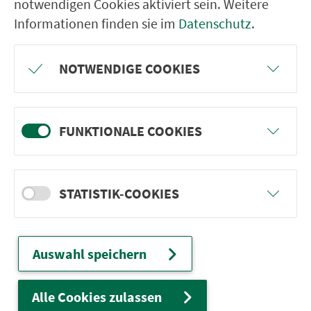
notwendigen Cookies aktiviert sein. Weitere
ter­neh­men. 1.100 Linien. Eine Fahr­kar­te.
Informationen finden sie im
Datenschutz
.
NOTWENDIGE COOKIES
Ver­bin­dungen
Abfahrten
FUNKTIONALE COOKIES
Tickets & Preise
Fahr­plan­ände­rungen
STATISTIK-COOKIES
Wir sind für Sie da:
Auswahl speichern
24h-Ser­vice­te­le­fon:
0911 27075-99
Zum Kon­taktformular
Alle Cookies zulassen