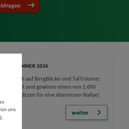
abfragen
VGN-SOMMER 2026
Freu dich auf BergBlicke und TalTräume:
Mach mit und gewinne einen von 1.000
Team-Plätzen für eine Abenteuer-Rallye!
es
von uns
weiter
g.