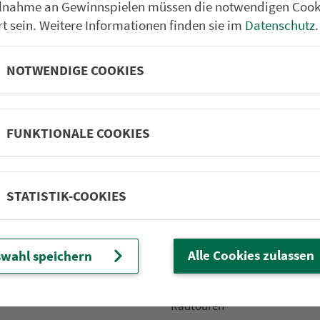
ilnahme an Gewinnspielen müssen die notwendigen Cook
rt sein. Weitere Informationen finden sie im
Datenschutz
.
NOTWENDIGE COOKIES
Partner im VGN
um Nürn­berg
ehrs­un­ter­neh­men. 1.100 Linien.
FUNKTIONALE COOKIES
 Fahrpläne
Frei­zeit-Tipps
STATISTIK-COOKIES
ahr­plä­ne
Städtetouren
fahr­plä­ne
Bonusziele
ang­fahr­plä­ne
Wandern
Alle Cookies zulassen
wahl speichern
etze
Frei­zeit­li­ni­en
m­mel­taxi
Genusstouren
Radtouren