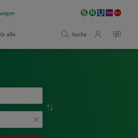
­rungen
ür alle
Suche
mein_VGN