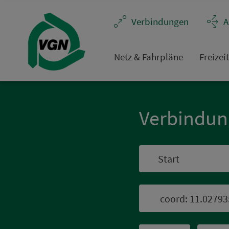
Navigation überspringen
Ver­bin­dungen
A
Netz & Fahrpläne
Frei­zei
Ver­bin­du