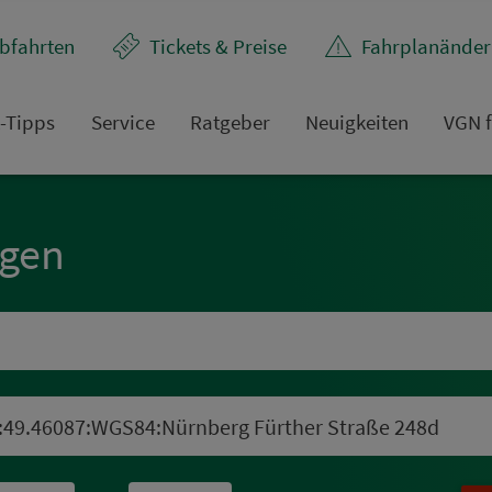
bfahrten
Tickets & Preise
Fahr­plan­ände
t-Tipps
Service
Rat­ge­ber
Neuigkeiten
VGN f
ngen