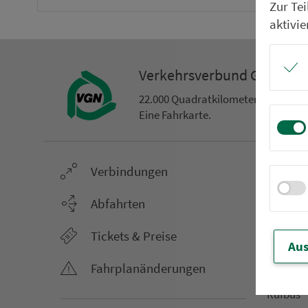
Zur Te
aktivie
Ver­kehrs­ver­bund Groß­ra
22.000 Qua­drat­ki­lo­me­ter. 130 Ver­k
Eine Fahr­kar­te.
Ver­bin­dungen
Netz &
Li­ni­en­f
Abfahrten
Aus­hang­
Tickets & Preise
AST-Aus­h
Aus
Li­ni­en­n
Fahr­plan­ände­rungen
An­ruf­sa
Rufbus