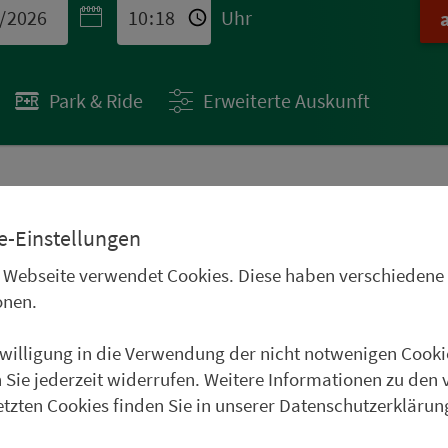
Uhr
Park & Ride
Erweiterte Auskunft
 STÄDTETIPPS
e-Einstellungen
uren im Oberpfälzer
 Webseite verwendet Cookies. Diese haben verschiedene
Frankenwald, im
onen.
und im Weinparadies
nwilligung in die Verwendung der nicht notwenigen Cooki
uer Städtetipp in Roth.
 Sie jederzeit widerrufen. Weitere Informationen zu den 
etzten Cookies finden Sie in unserer Datenschutzerklärun
weiter