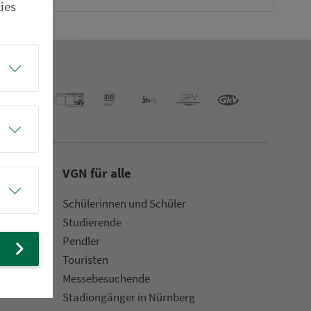
ies
VGN für alle
Schülerinnen und Schüler
Stu­die­rende
Pendler
Touristen
Mes­se­be­suchende
Sta­di­on­gän­ger in Nürn­berg