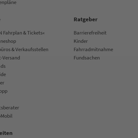
nen­plä­ne
e
Rat­ge­ber
 Fahrplan & Tickets«
Bar­ri­e­re­frei­heit
ine­shop
Kinder
ü­ros & Ver­kaufs­stel­len
Fahr­rad­mit­nah­me
t-Versand
Fund­sachen
ads
ide
er
topp
ts­be­ra­ter
oMobil
eiten