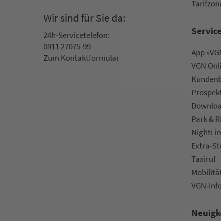
Ta­rif­zo­
Wir sind für Sie da:
Servic
24h-Ser­vice­te­le­fon:
0911 27075-99
App »VGN
Zum Kon­taktformular
VGN On­l
Kun­den­b
Prospek
Downlo
Park & R
NightLin
Extra-S
Taxiruf
Mo­bi­li­tä
VGN-Inf
Neuigk