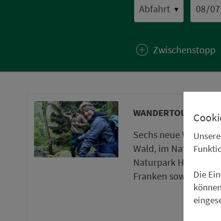
▼
Zwischenstopp
WANDERTOUREN UND
Cooki
Sechs neue Wanderto
Unsere
Wald, im Naturpark 
Funkti
Naturpark Haßberge 
Die Ei
Franken sowie ein ne
können
einges