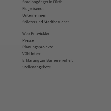
Sta­di­on­gän­ger in Fürth
Flug­rei­sen­de
Un­ter­neh­men
Städter und Stadt­be­su­cher
Web-Entwickler
Presse
Pla­nungs­pro­jekte
VGN-Intern
Erklärung zur Bar­ri­e­re­frei­heit
Stellenan­ge­bote