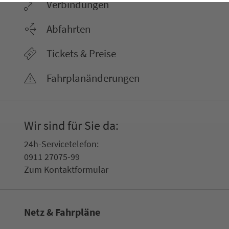
Ver­bin­dungen
Abfahrten
Tickets & Preise
Fahr­plan­ände­rungen
Wir sind für Sie da:
24h-Ser­vice­te­le­fon:
0911 27075-99
Zum Kon­taktformular
Netz & Fahrpläne