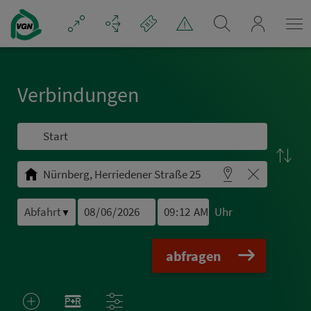
Navigation überspringen
mein_VGN
Ver­bin­dungen
Uhr
▼
abfragen