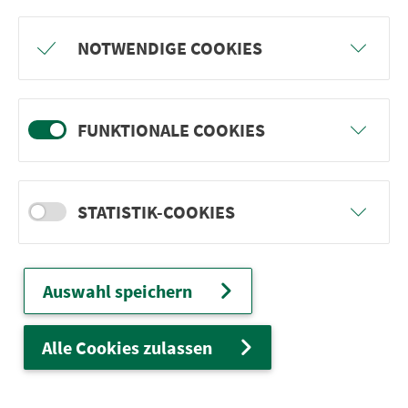
Freu dich auf BergBlicke und TalTräume:
NOTWENDIGE COOKIES
Mach mit und gewinne einen von 1.000
Team-Plätzen für eine Abenteuer-Rallye!
FUNKTIONALE COOKIES
weiter
STATISTIK-COOKIES
Ver­kehrs­ver­bund Groß­raum
Nürn­berg
Auswahl speichern
22.000 Qua­drat­ki­lo­me­ter. 130 Ver­kehrs­un­
ter­neh­men. 1.100 Linien. Eine Fahr­kar­te.
Alle Cookies zulassen