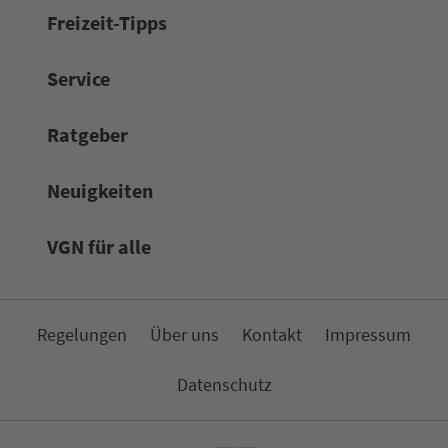
Frei­zeit-Tipps
Service
Rat­ge­ber
Neuigkeiten
VGN für alle
Re­ge­lungen
Über uns
Kon­takt
Impressum
Da­ten­schutz