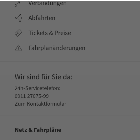
Ver­bin­dungen
Abfahrten
Tickets & Preise
Fahr­plan­ände­rungen
Wir sind für Sie da:
24h-Ser­vice­te­le­fon:
0911 27075-99
Zum Kon­taktformular
Netz & Fahrpläne