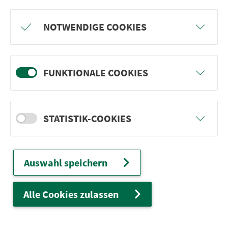
Freu dich auf BergBlicke und TalTräume:
NOTWENDIGE COOKIES
Mach mit und gewinne einen von 1.000
Team-Plätzen für eine Abenteuer-Rallye!
FUNKTIONALE COOKIES
weiter
STATISTIK-COOKIES
Ver­kehrs­ver­bund Groß­raum
Nürn­berg
Auswahl speichern
22.000 Qua­drat­ki­lo­me­ter. 130 Ver­kehrs­un­
ter­neh­men. 1.100 Linien. Eine Fahr­kar­te.
Alle Cookies zulassen