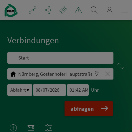
Navigation überspringen
mein_VGN
Ver­bin­dungen
Uhr
▼
abfragen