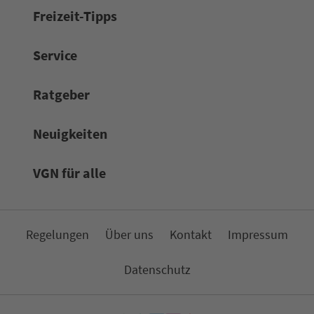
Frei­zeit-Tipps
Service
Rat­ge­ber
Neuigkeiten
VGN für alle
Re­ge­lungen
Über uns
Kon­takt
Impressum
Da­ten­schutz