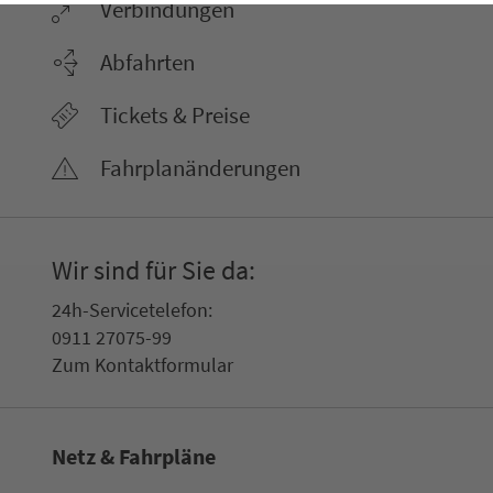
Ver­bin­dungen
Abfahrten
Tickets & Preise
Fahr­plan­ände­rungen
Wir sind für Sie da:
24h-Ser­vice­te­le­fon:
0911 27075-99
Zum Kon­taktformular
Netz & Fahrpläne