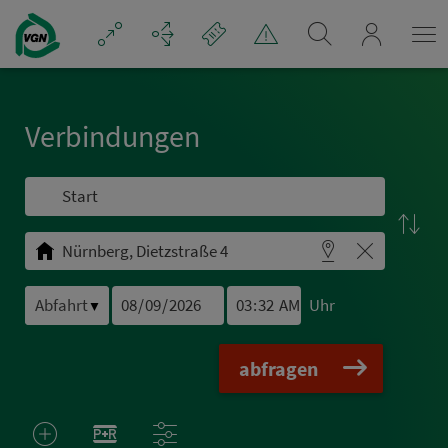
Navigation überspringen
mein_VGN
Ver­bin­dungen
Uhr
▼
abfragen