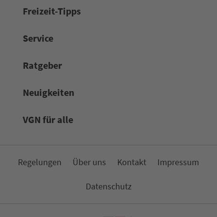
Frei­zeit-Tipps
Service
Rat­ge­ber
Neuigkeiten
VGN für alle
Re­ge­lungen
Über uns
Kon­takt
Impressum
Da­ten­schutz