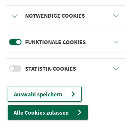
Freu dich auf BergBlicke und TalTräume:
NOTWENDIGE COOKIES
Mach mit und gewinne einen von 1.000
Team-Plätzen für eine Abenteuer-Rallye!
FUNKTIONALE COOKIES
weiter
STATISTIK-COOKIES
Ver­kehrs­ver­bund Groß­raum
Nürn­berg
Auswahl speichern
22.000 Qua­drat­ki­lo­me­ter. 130 Ver­kehrs­un­
ter­neh­men. 1.100 Linien. Eine Fahr­kar­te.
Alle Cookies zulassen