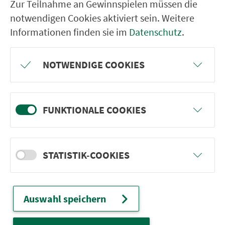
Zur Teilnahme an Gewinnspielen müssen die
Leaflet
| © PTV AG / HERE | ©
OpenStreetMap-Mitwirkende
notwendigen Cookies aktiviert sein. Weitere
Informationen finden sie im
Datenschutz
.
Vorwort
NOTWENDIGE COOKIES
Lage
Daten & Fakten
FUNKTIONALE COOKIES
Kon­takt
STATISTIK-COOKIES
Impressionen
Auswahl speichern
Ver­kehrs­ver­bund Groß­raum