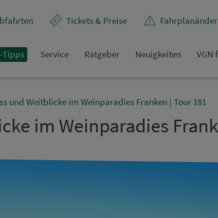
bfahrten
Tickets & Preise
Fahr­plan­ände
t-Tipps
Service
Rat­ge­ber
Neuigkeiten
VGN f
s und Weitblicke im Weinparadies Franken | Tour 181
cke im Weinparadies Frank