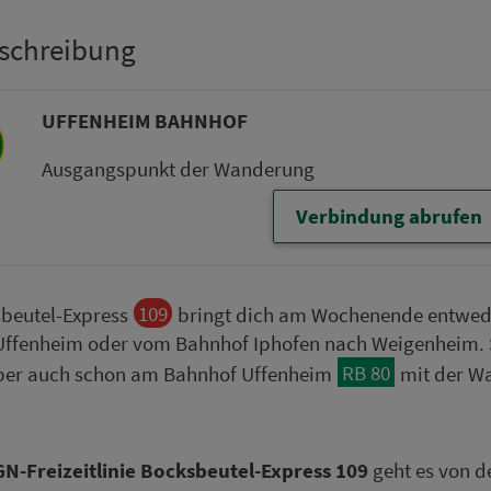
­schrei­bung
UFFENHEIM BAHN­HOF
Aus­gangs­punkt der Wan­de­rung
Verbindung abrufen
109
sbeutel-Express
bringt dich am Wo­chen­en­de entwe
Uffenheim oder vom Bahn­hof Iphofen nach Weigenheim. 
RB 80
ber auch schon am Bahn­hof Uffenheim
mit der Wa
N-Frei­zeit­li­ni­e Bocksbeutel-Express 109
geht es von d