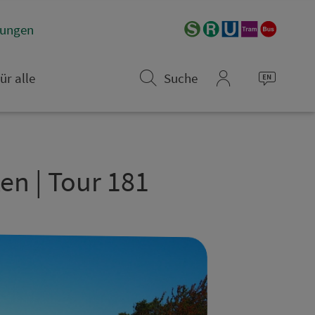
­rungen
ür alle
Suche
mein_VGN
en | Tour 181