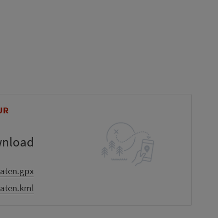
UR
wnload
aten.gpx
aten.kml