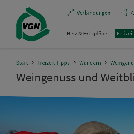
Navigation überspringen
Ver­bin­dungen
A
Netz & Fahrpläne
Frei­zei
Start
Freizeit-Tipps
Wandern
Weingenus
Weingenuss und Weitbli