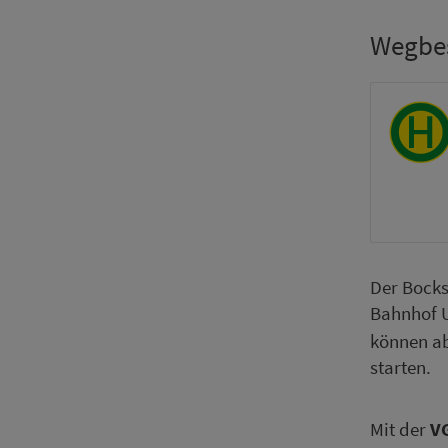
Weg­be
Der Bock
Bahn­hof 
können a
starten.
Mit der
VG