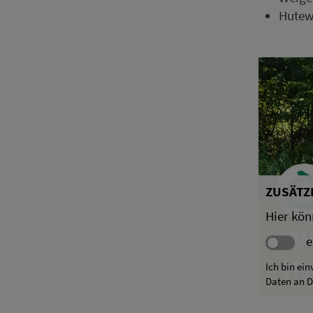
Hutew
ZUSÄTZL
Hier kön
e
Ich bin ei
Daten an D