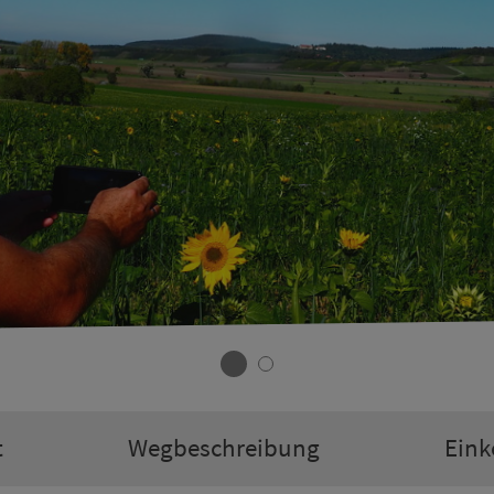
t
Weg­be­schrei­bung
Eink