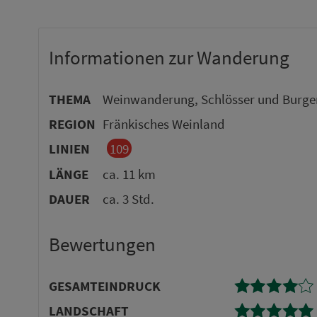
Informationen zur Wanderung
THEMA
Weinwanderung, Schlösser und Burgen
REGION
Fränkisches Weinland
LINIEN
109
LÄNGE
ca. 11 km
DAUER
ca. 3 Std.
Bewertungen
GE­SAMTEINDRUCK
LANDSCHAFT