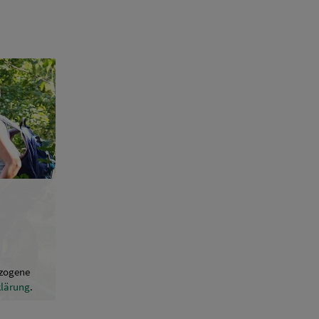
ezogene
klärung
.