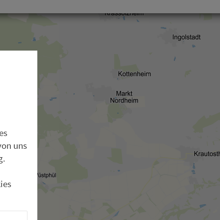
es
von uns
g.
ies