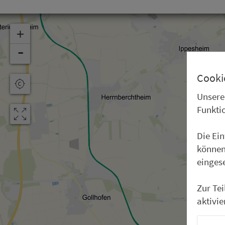
+
-
Cooki
Unsere
Funkti
Die Ei
können
einges
Zur Te
aktivie