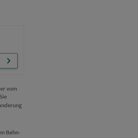
der vom
Sie
n­de­rung
en Bahn­