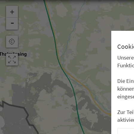
+
-
Cooki
Unsere
Funkti
Die Ei
können
einges
Zur Te
aktivie