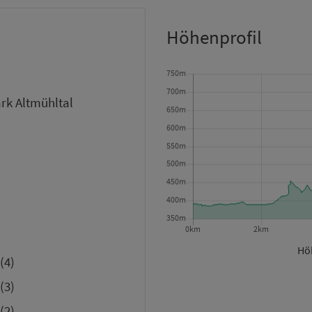
Höhenprofil
rk Altmühltal
Höh
(4)
(3)
(2)