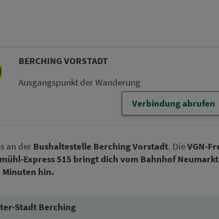
BERCHING VORSTADT
Aus­gangs­punkt der Wan­de­rung
Verbindung abrufen
es an der
Bus­hal­te­stel­le Berching Vorstadt
. Die
VGN-Frei­
tmühl-Express 515 bringt dich vom Bahn­hof Neumarkt 
 Mi­nu­ten hin.
lter-Stadt Berching