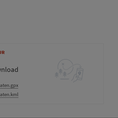
UR
wnload
aten.gpx
aten.kml