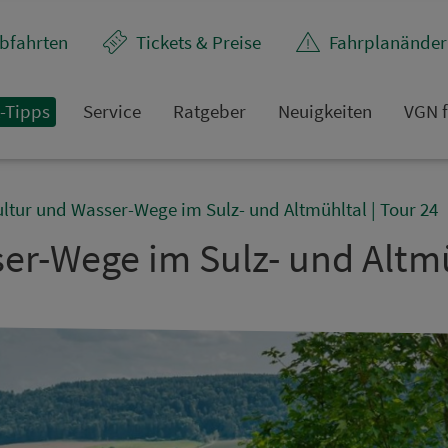
bfahrten
Tickets & Preise
Fahr­plan­ände
t-Tipps
Service
Rat­ge­ber
Neuigkeiten
VGN f
ultur und Wasser-Wege im Sulz- und Altmühltal | Tour 24
er-Wege im Sulz- und Altmü