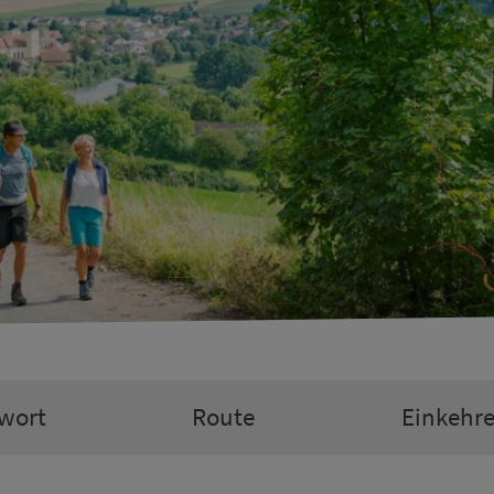
wort
Route
Einkehr