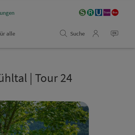
­rungen
ür alle
Suche
mein_VGN
hltal | Tour 24