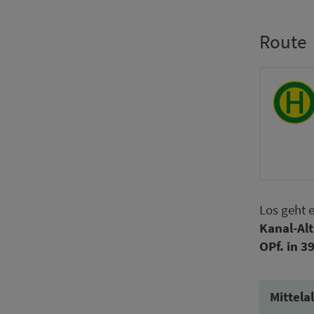
Route
Los geht 
Kanal-Al
OPf. in 39
Mittela