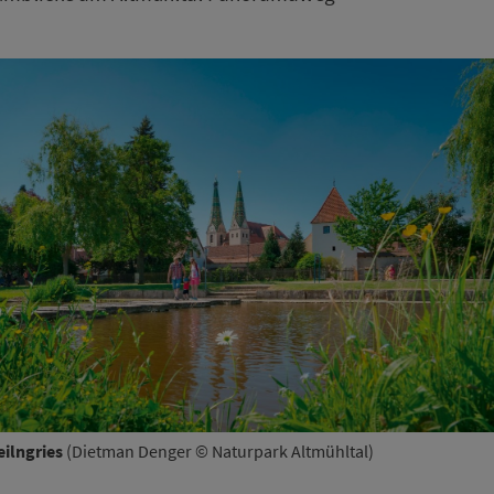
eilngries
(Dietman Denger © Naturpark Altmühltal)