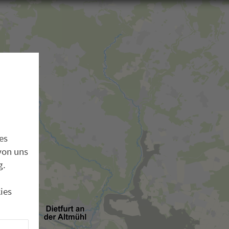
es
von uns
g.
ies