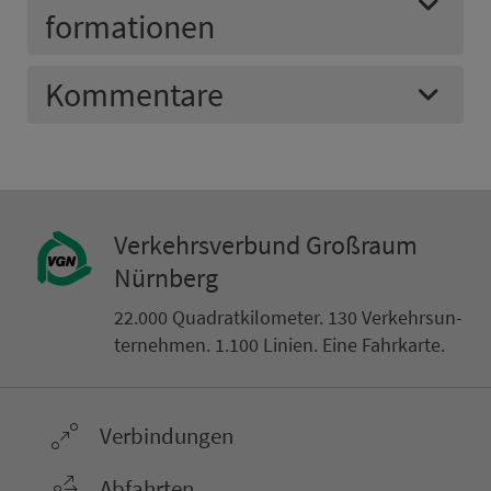
for­ma­ti­onen
Kommentare
Ver­kehrs­ver­bund Groß­raum
Nürn­berg
22.000 Qua­drat­ki­lo­me­ter. 130 Ver­kehrs­un­
ter­neh­men. 1.100 Linien. Eine Fahr­kar­te.
Ver­bin­dungen
Abfahrten