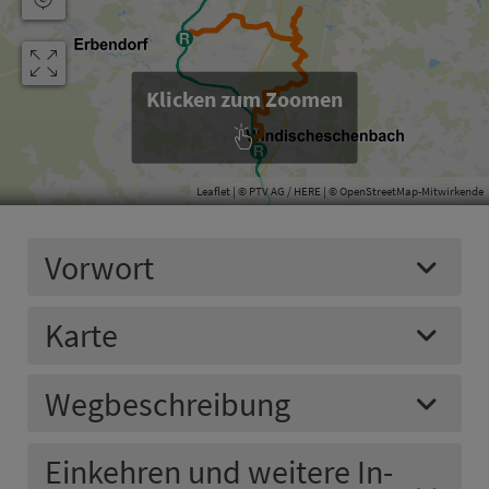
Klicken zum Zoomen
Leaflet
| © PTV AG / HERE | ©
OpenStreetMap-Mitwirkende
Vorwort
Karte
Weg­be­schrei­bung
Einkehren und weitere In­