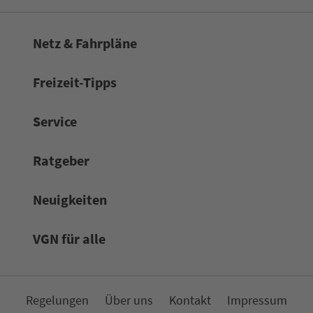
Netz & Fahrpläne
Frei­zeit-Tipps
Service
Rat­ge­ber
Neuigkeiten
VGN für alle
Re­ge­lungen
Über uns
Kon­takt
Impressum