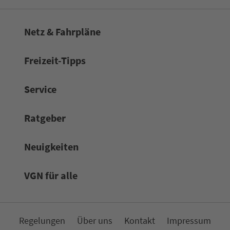
Netz & Fahrpläne
Frei­zeit-Tipps
Service
Rat­ge­ber
Neuigkeiten
VGN für alle
Re­ge­lungen
Über uns
Kon­takt
Impressum