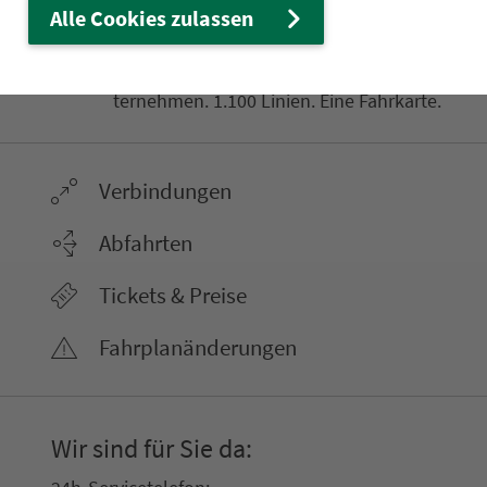
Ver­kehrs­ver­bund Groß­raum
Alle Cookies zulassen
Nürn­berg
22.000 Qua­drat­ki­lo­me­ter. 130 Ver­kehrs­un­
ter­neh­men. 1.100 Linien. Eine Fahr­kar­te.
Ver­bin­dungen
Abfahrten
Tickets & Preise
Fahr­plan­ände­rungen
Wir sind für Sie da: