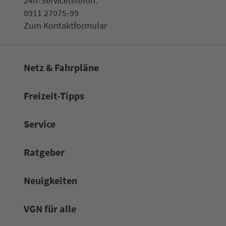
24h-Ser­vice­te­le­fon:
0911 27075-99
Zum Kon­taktformular
Netz & Fahrpläne
Frei­zeit-Tipps
Service
Rat­ge­ber
Neuigkeiten
VGN für alle