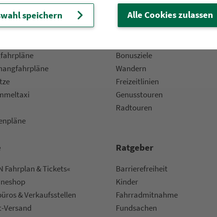
Alle Cookies zulassen
wahl speichern
 Fahrpläne
Frei­zeit-Tipps
ahr­plä­ne
Städtetouren
fahr­plä­ne
Bonusziele
ang­fahr­plä­ne
Wandern
etze
Frei­zeit­li­ni­en
m­mel­taxi
Genusstouren
Radtouren
nen­plä­ne
e
Rat­ge­ber
 Fahrplan & Tickets«
Bar­ri­e­re­frei­heit
ine­shop
Kinder
ü­ros & Ver­kaufs­stel­len
Fahr­rad­mit­nah­me
t-Versand
Fund­sachen