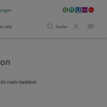
­rungen
ür alle
Suche
mein_VGN
­on
icht mehr bedient.