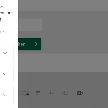
es
von uns
g.
ies
Suchen