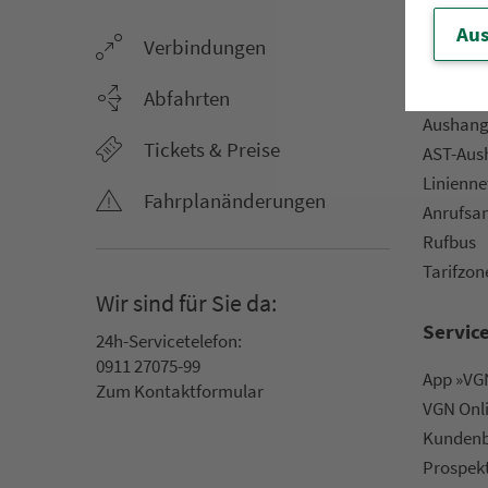
Aus
Ver­bin­dungen
Netz &
Li­ni­en­f
Abfahrten
Aus­hang­
Tickets & Preise
AST-Aus­h
Li­ni­en­n
Fahr­plan­ände­rungen
An­ruf­sa
Rufbus
Ta­rif­zo­
Wir sind für Sie da:
Servic
24h-Ser­vice­te­le­fon:
0911 27075-99
App »VGN
Zum Kon­taktformular
VGN On­l
Kun­den­b
Prospek