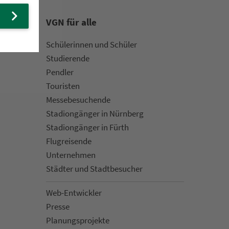
VGN für alle
Schülerinnen und Schüler
Stu­die­rende
Pendler
Touristen
Mes­se­be­suchende
Sta­di­on­gän­ger in Nürn­berg
Sta­di­on­gän­ger in Fürth
Flug­rei­sen­de
Un­ter­neh­men
Städter und Stadt­be­su­cher
Web-Entwickler
Presse
Pla­nungs­pro­jekte