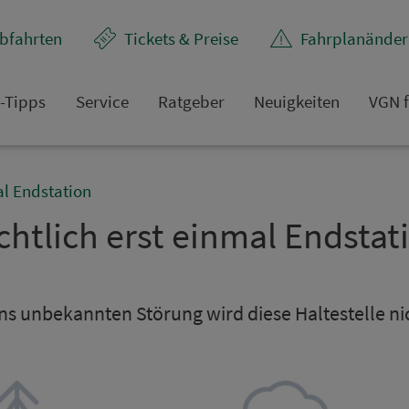
bfahrten
Tickets & Preise
Fahr­plan­ände
t-Tipps
Service
Rat­ge­ber
Neuigkeiten
VGN f
al Endstation
chtlich erst einmal Endsta­ti
s un­be­kannten Störung wird diese Hal­te­stel­le n