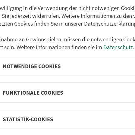
nwilligung in die Verwendung der nicht notwenigen Cooki
 Sie jederzeit widerrufen. Weitere Informationen zu den 
etzten Cookies finden Sie in unserer Datenschutzerklärun
ilnahme an Gewinnspielen müssen die notwendigen Cook
rt sein. Weitere Informationen finden sie im
Datenschutz
.
NOTWENDIGE COOKIES
FUNKTIONALE COOKIES
Partner im VGN
um Nürn­berg
ehrs­un­ter­neh­men. 1.100 Linien.
STATISTIK-COOKIES