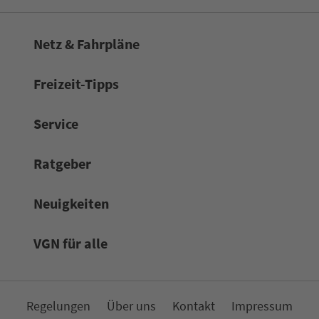
Netz & Fahrpläne
Frei­zeit-Tipps
Service
Rat­ge­ber
Neuigkeiten
VGN für alle
Re­ge­lungen
Über uns
Kon­takt
Impressum