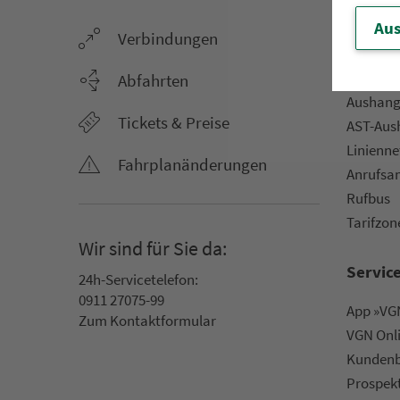
Aus
Ver­bin­dungen
Netz &
Li­ni­en­f
Abfahrten
Aus­hang­
Tickets & Preise
AST-Aus­h
Li­ni­en­n
Fahr­plan­ände­rungen
An­ruf­sa
Rufbus
Ta­rif­zo­
Wir sind für Sie da:
Servic
24h-Ser­vice­te­le­fon:
0911 27075-99
App »VGN
Zum Kon­taktformular
VGN On­l
Kun­den­b
Prospek