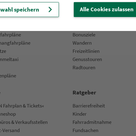
Alle Cookies zulassen
wahl speichern
 Fahrpläne
Frei­zeit-Tipps
ahr­plä­ne
Städtetouren
fahr­plä­ne
Bonusziele
ang­fahr­plä­ne
Wandern
etze
Frei­zeit­li­ni­en
m­mel­taxi
Genusstouren
Radtouren
nen­plä­ne
e
Rat­ge­ber
 Fahrplan & Tickets«
Bar­ri­e­re­frei­heit
ine­shop
Kinder
ü­ros & Ver­kaufs­stel­len
Fahr­rad­mit­nah­me
t-Versand
Fund­sachen