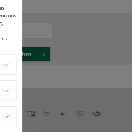
es
von uns
g.
ies
Suchen