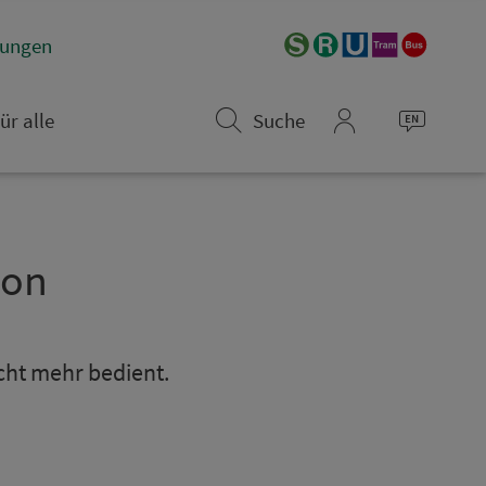
­rungen
ür alle
Suche
mein_VGN
­on
icht mehr bedient.