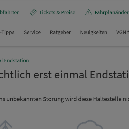
bfahrten
Tickets & Preise
Fahr­plan­ände
t-Tipps
Service
Rat­ge­ber
Neuigkeiten
VGN f
al Endstation
chtlich erst einmal Endsta­ti
s un­be­kannten Störung wird diese Hal­te­stel­le n