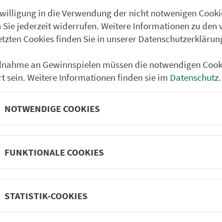
nwilligung in die Verwendung der nicht notwenigen Cooki
 Sie jederzeit widerrufen. Weitere Informationen zu den 
etzten Cookies finden Sie in unserer Datenschutzerklärun
ilnahme an Gewinnspielen müssen die notwendigen Cook
rt sein. Weitere Informationen finden sie im
Datenschutz
.
NOTWENDIGE COOKIES
FUNKTIONALE COOKIES
Partner im VGN
um Nürn­berg
ehrs­un­ter­neh­men. 1.100 Linien.
STATISTIK-COOKIES