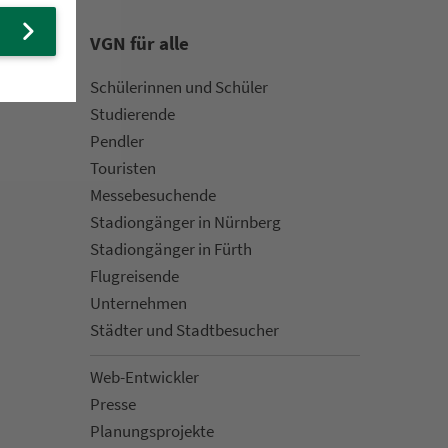
VGN für alle
Schülerinnen und Schüler
Stu­die­rende
Pendler
Touristen
Mes­se­be­suchende
Sta­di­on­gän­ger in Nürn­berg
Sta­di­on­gän­ger in Fürth
Flug­rei­sen­de
Un­ter­neh­men
Städter und Stadt­be­su­cher
Web-Entwickler
Presse
Pla­nungs­pro­jekte