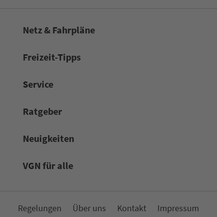
Netz & Fahrpläne
Frei­zeit-Tipps
Service
Rat­ge­ber
Neuigkeiten
VGN für alle
Re­ge­lungen
Über uns
Kon­takt
Impressum