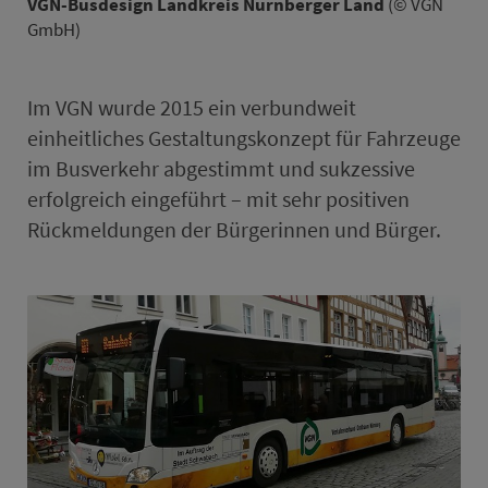
VGN-Busdesign Land­kreis Nürn­berger Land
(© VGN
GmbH)
Im VGN wurde 2015 ein ver­bund­weit
einheitliches Gestaltungskonzept für Fahr­zeuge
im Bus­ver­kehr abgestimmt und sukzessive
erfolgreich eingeführt – mit sehr positiven
Rück­mel­dungen der Bürgerinnen und Bürger.