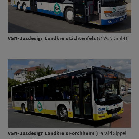
VGN-Busdesign Land­kreis Lichten­fels
(© VGN GmbH)
VGN-Busdesign Land­kreis Forch­heim
(Harald Sippel