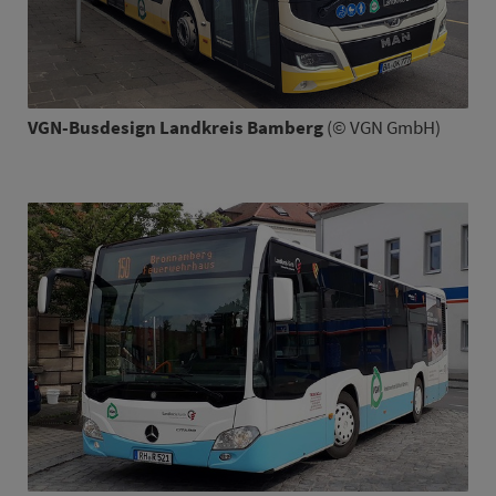
VGN-Busdesign Land­kreis Bam­berg
(© VGN GmbH)