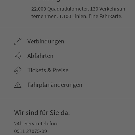
22.000 Qua­drat­ki­lo­me­ter. 130 Ver­kehrs­un­
ter­neh­men. 1.100 Linien. Eine Fahr­kar­te.
Ver­bin­dungen
Abfahrten
Tickets & Preise
Fahr­plan­ände­rungen
Wir sind für Sie da:
24h-Ser­vice­te­le­fon:
0911 27075-99