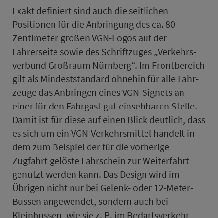
Exakt definiert sind auch die seitlichen
Positionen für die Anbringung des ca. 80
Zentimeter großen VGN-Logos auf der
Fahrerseite sowie des Schriftzuges „Ver­kehrs­
ver­bund Groß­raum Nürn­berg“. Im Frontbereich
gilt als Mindeststan­dard ohnehin für alle Fahr­
zeuge das Anbringen eines VGN-Signets an
einer für den Fahr­gast gut einsehbaren Stelle.
Damit ist für diese auf einen Blick deutlich, dass
es sich um ein VGN-Ver­kehrs­mit­tel handelt in
dem zum Beispiel der für die vorherige
Zugfahrt gelöste Fahr­schein zur Wei­ter­fahrt
genutzt werden kann. Das Design wird im
Übrigen nicht nur bei Gelenk- oder 12-Meter-
Bussen angewendet, sondern auch bei
Kleinbussen, wie sie z. B. im Be­darfs­ver­kehr