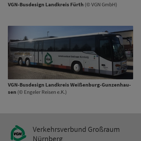
VGN-Busdesign Land­kreis Fürth
(© VGN GmbH)
VGN-Busdesign Land­kreis Wei­ßen­burg-Gun­zen­hau­
sen
(© Engeler Reisen e.K.)
Ver­kehrs­ver­bund Groß­raum
Nürn­berg