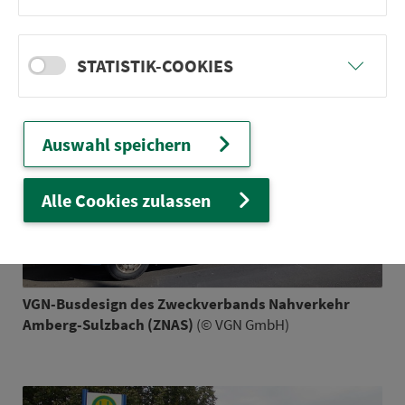
Fahr­gästen mit einem VGN-Fahr­schein genutzt
werden kann.
STATISTIK-COOKIES
Auswahl speichern
Alle Cookies zulassen
VGN-Busdesign des Zweck­ver­bands Nah­ver­kehr
Amberg-Sulzbach (ZNAS)
(© VGN GmbH)