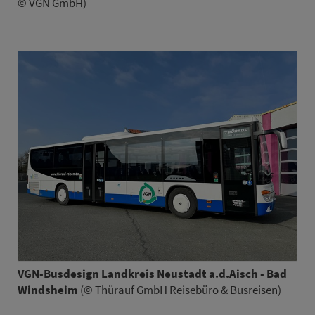
© VGN GmbH)
VGN-Busdesign Land­kreis Neustadt a.d.Aisch - Bad
Windsheim
(© Thürauf GmbH Rei­se­bü­ro & Busreisen)