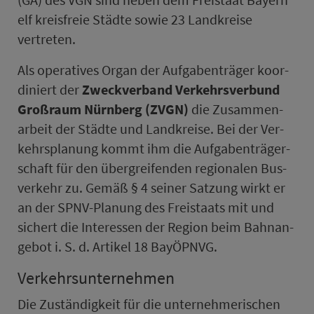
elf kreis­freie Städte sowie 23 Land­kreise
vertreten.
Als operatives Organ der Auf­ga­ben­träger ko­or­
di­niert der
Zweck­ver­band Ver­kehrs­ver­bund
Groß­raum Nürn­berg (ZVGN)
die Zu­sam­men­
arbeit der Städte und Land­kreise. Bei der Ver­
kehrs­pla­nung kommt ihm die Auf­ga­ben­träger­
schaft für den über­grei­fenden regionalen Bus­
ver­kehr zu. Gemäß § 4 seiner Satzung wirkt er
an der SPNV-Planung des Freistaats mit und
sichert die Interessen der Region beim Bahnan­
ge­bot i. S. d. Artikel 18 BayÖPNVG.
Ver­kehrs­un­ter­neh­men
Die Zu­stän­digkeit für die unternehmerischen