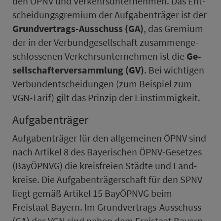
den ÖPNV und Ver­kehrs­un­ter­neh­men. Das Ent­
schei­dungs­gremium der Auf­ga­ben­träger ist der
Grund­ver­trags-Ausschuss (GA)
, das Gremium
der in der Ver­bund­ge­sell­schaft zu­sam­men­ge­
schlos­senen Ver­kehrs­un­ter­neh­men ist die
Ge­
sell­schafter­ver­samm­lung (GV)
. Bei wichtigen
Verbundent­schei­dungen (zum Beispiel zum
VGN-Tarif) gilt das Prinzip der Einstimmigkeit.
Auf­ga­ben­träger
Auf­ga­ben­träger für den allgemeinen ÖPNV sind
nach Artikel 8 des Bay­e­rischen ÖPNV-Gesetzes
(BayÖPNVG) die kreis­freien Städte und Land­
kreise. Die Auf­ga­ben­träger­schaft für den SPNV
liegt gemäß Artikel 15 BayÖPNVG beim
Freistaat Bayern. Im Grund­ver­trags-Ausschuss
(GA) des VGN sind neben dem Freistaat Bayern