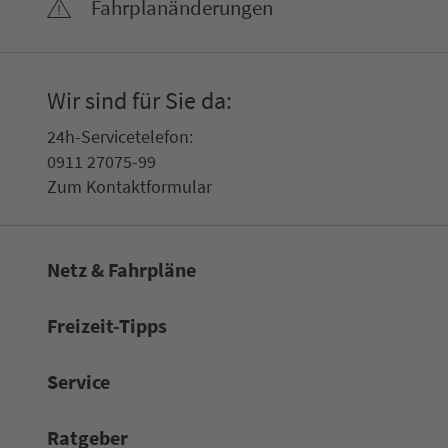
Fahr­plan­ände­rungen
Wir sind für Sie da:
24h-Ser­vice­te­le­fon:
0911 27075-99
Zum Kon­taktformular
Netz & Fahrpläne
Frei­zeit-Tipps
Service
Rat­ge­ber