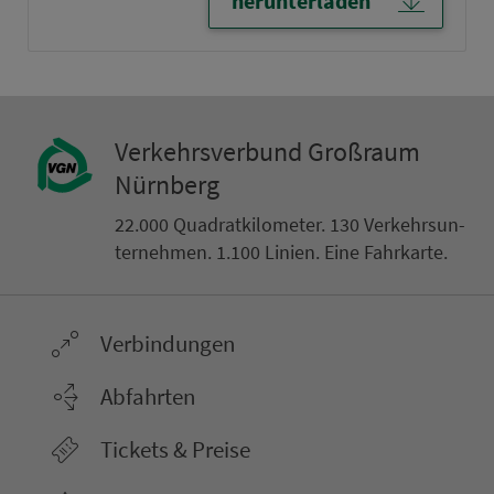
herunterladen
Ver­kehrs­ver­bund Groß­raum
Nürn­berg
22.000 Qua­drat­ki­lo­me­ter. 130 Ver­kehrs­un­
ter­neh­men. 1.100 Linien. Eine Fahr­kar­te.
Ver­bin­dungen
Abfahrten
Tickets & Preise