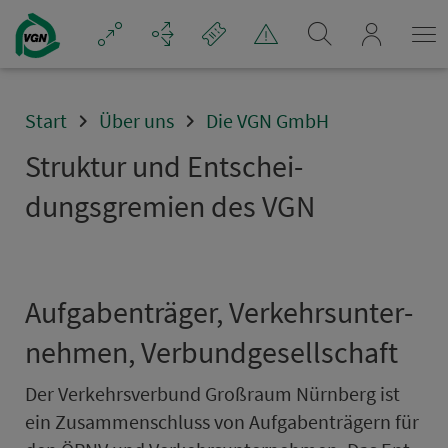
Navigation überspringen
mein_VGN
Start
Über uns
Die VGN GmbH
Struktur und Ent­schei­
dungsgremien des VGN
Auf­ga­ben­träger, Ver­kehrs­un­ter­
neh­men, Ver­bund­ge­sell­schaft
Der Ver­kehrs­ver­bund Groß­raum Nürn­berg ist
ein Zu­sam­men­schluss von Auf­ga­ben­trägern für