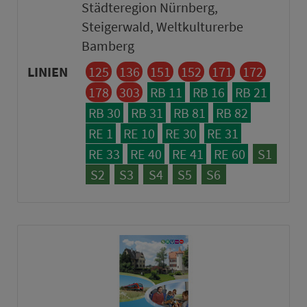
Städteregion Nürnberg,
Steigerwald, Weltkulturerbe
Bamberg
LINIEN
125
136
151
152
171
172
178
303
RB 11
RB 16
RB 21
RB 30
RB 31
RB 81
RB 82
RE 1
RE 10
RE 30
RE 31
RE 33
RE 40
RE 41
RE 60
S1
S2
S3
S4
S5
S6