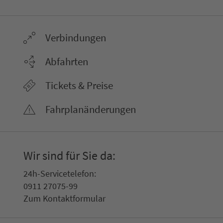
Ver­bin­dungen
Abfahrten
Tickets & Preise
Fahr­plan­ände­rungen
Wir sind für Sie da:
24h-Ser­vice­te­le­fon:
0911 27075-99
Zum Kon­taktformular