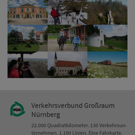
Ver­kehrs­ver­bund Groß­raum
Nürn­berg
22.000 Qua­drat­ki­lo­me­ter. 130 Ver­kehrs­un­
ter­neh­men. 1.100 Linien. Eine Fahr­kar­te.