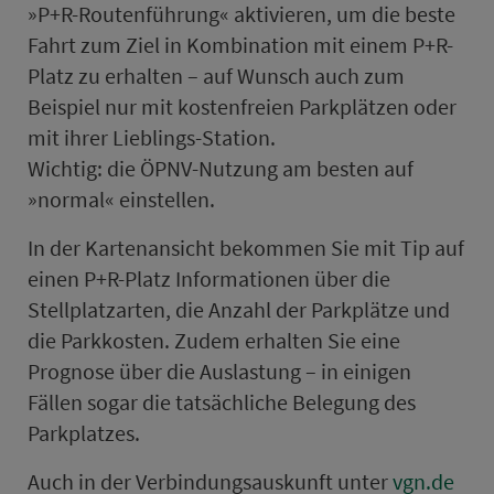
»P+R-Routenführung« ak­ti­vie­ren, um die beste
Fahrt zum Ziel in Kombination mit einem P+R-
Platz zu er­hal­ten – auf Wunsch auch zum
Beispiel nur mit kos­ten­freien Parkplätzen oder
mit ihrer Lieblings-Sta­ti­on.
Wichtig: die ÖPNV-Nutzung am besten auf
»normal« einstellen.
In der Kartenansicht bekommen Sie mit Tip auf
einen P+R-Platz In­for­ma­ti­onen über die
Stellplatzarten, die Anzahl der Parkplätze und
die Parkkosten. Zudem er­hal­ten Sie eine
Prognose über die Auslastung – in einigen
Fällen sogar die tatsächliche Belegung des
Park­platzes.
Auch in der Ver­bin­dungsauskunft unter
vgn.de