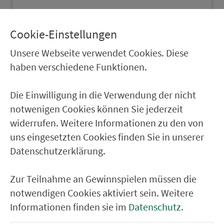
Ebermannstadt
Cookie-Einstellungen
70 Parkplätze, 2 Behindertenparkplätze
Unsere Webseite verwendet Cookies. Diese
haben verschiedene Funktionen.
Die Einwilligung in die Verwendung der nicht
Ebern
notwenigen Cookies können Sie jederzeit
widerrufen. Weitere Informationen zu den von
141 Parkplätze, 3 Behindertenparkplätze
uns eingesetzten Cookies finden Sie in unserer
Datenschutzerklärung.
Zur Teilnahme an Gewinnspielen müssen die
Ebersdorf (b Coburg)
notwendigen Cookies aktiviert sein. Weitere
20 Parkplätze
Informationen finden sie im
Datenschutz
.