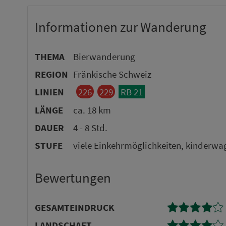
Informationen zur Wanderung
THEMA
Bierwanderung
REGION
Fränkische Schweiz
LINIEN
226
229
RB 21
LÄNGE
ca. 18 km
DAUER
4 - 8 Std.
STUFE
viele Einkehrmöglichkeiten, kinderwa
Bewertungen
GE­SAMTEINDRUCK
LANDSCHAFT