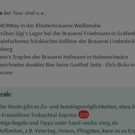
s
der Tour sind u.a.:
MONKey in der Klosterbrauerei Weißenohe
rübes Sigi’s Lager bei der Brauerei Friedmann in Gräfen
einfarbenes frän­kisches Vollbier der Brauerei Lindenbrä
nberg
nn’s Tropfen der Brauerei Hofmann in Hohenschwärz
eichnetes dunkles Bier beim Gasthof Seitz - Elch-Bräu in
brunn
orab:
der Route gibt es Zu- und Ausstiegsmöglichkeiten, etwa ü
229
Frei­zeit­li­ni­e Trubachtal-Express
tige Regeln und Tipps unter
fuenf-seidla-steig.de
toß­zeiten, z.B. Vatertag, Ostern, Pfingsten, kann es zu En