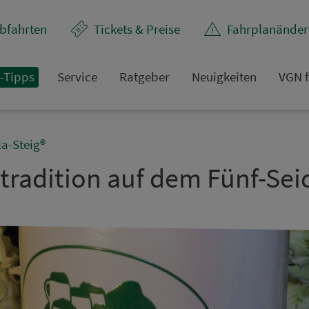
bfahrten
Tickets & Preise
Fahr­plan­ände
t-Tipps
Service
Rat­ge­ber
Neuigkeiten
VGN f
la-Steig®
tradition auf dem Fünf-Seid