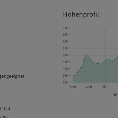
Höhenprofil
gengeeignet
Höh
(105)
(75)