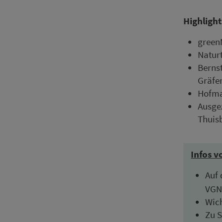
High­light
green
Naturt
Bernst
Gräfe
Hofma
Ausgez
Thuis
Infos v
Auf 
VGN-
Wich
Zu S