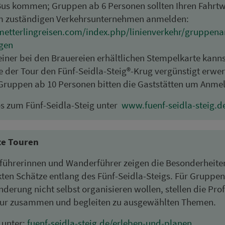
us kommen; Gruppen ab 6 Per­so­nen sollten Ihren Fahrt­
 zu­stän­digen Ver­kehrs­un­ter­neh­men anmelden:
etterlingreisen.com/index.php/linienverkehr/gruppena
gen
einer bei den Brauereien er­hält­lichen Stempelkarte kann
 der Tour den Fünf-Seidla-Steig®-Krug vergünstigt er­wer
Gruppen ab 10 Per­so­nen bitten die Gaststätten um An­me
fos zum Fünf-Seidla-Steig unter
www.fuenf-seidla-steig.d
te Touren
ührerinnen und Wanderführer zeigen die Be­son­der­heit
kten Schätze ent­lang des Fünf-Seidla-Steigs. Für Gruppen
­de­rung nicht selbst organisieren wollen, stellen die Prof
ur zusammen und begleiten zu aus­ge­wählten Themen.
 unter:
fuenf-seidla-steig.de/erleben-und-planen