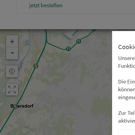
jetzt bestellen
+
Cooki
-
Unsere
Funkti
Die Ei
können
einges
Zur Te
aktivie