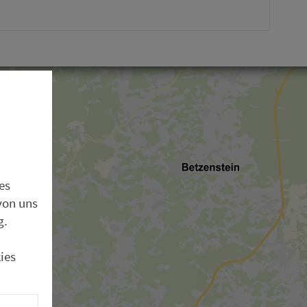
es
von uns
g.
ies