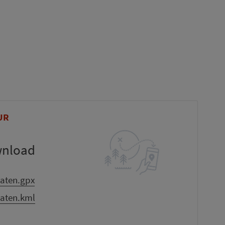
UR
wnload
aten.gpx
aten.kml