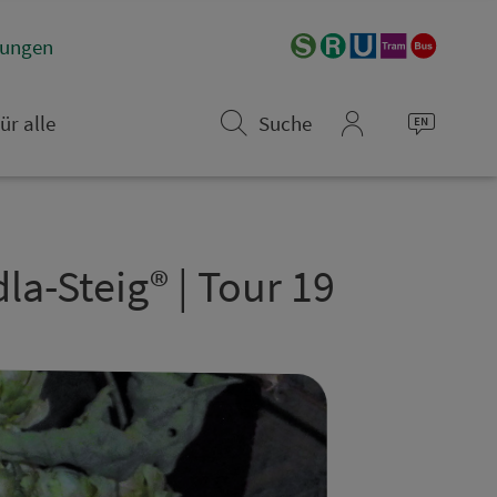
­rungen
ür alle
Suche
mein_VGN
la-Steig® | Tour 19