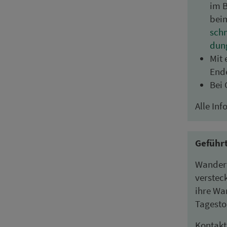
im B
beim
schm
dun
Mit 
Ende
Bei 
Alle In
Geführ
Wanderf
verstec
ihre Wan
Tagesto
Kon­takt