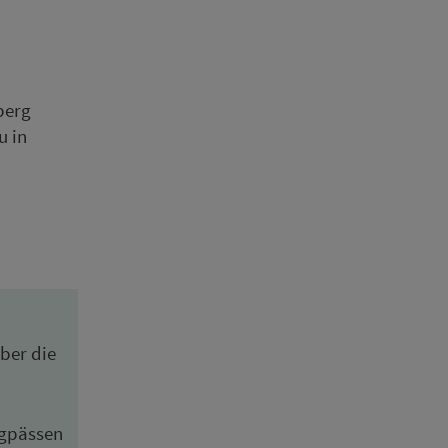
berg
u in
ber die
g­päs­sen