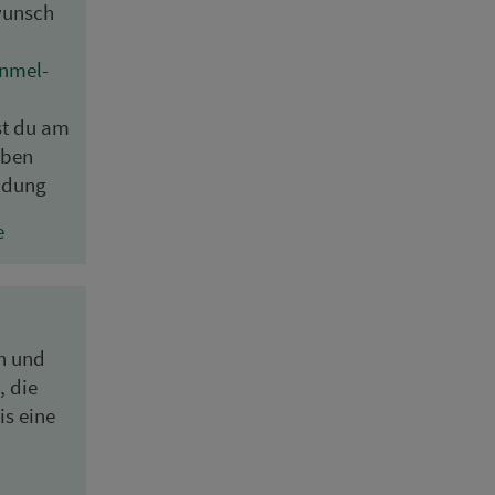
wunsch
n­mel­
st du am
­ben
l­dung
e
en und
, die
is eine